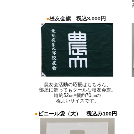
●
校友会旗 税込3,000円
農友会活動の応援はもちろん、
部屋に飾ってもクールな校友会旗。
縦約52㎝×横約70㎝の
程よいサイズです。
●
ビニール袋（大） 税込み100円