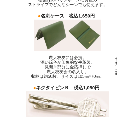
ストライプでどんなシーンでも使えます。
●
名刺ケース 税込1,650円
農大校友には必携。
深い緑色が印象的な牛革製。
見開き部分に金箔押しで
農大校友会の名入り。
収納は約50枚、サイズは105㎜×70㎜。
●
ネクタイピンＢ 税込1,050円