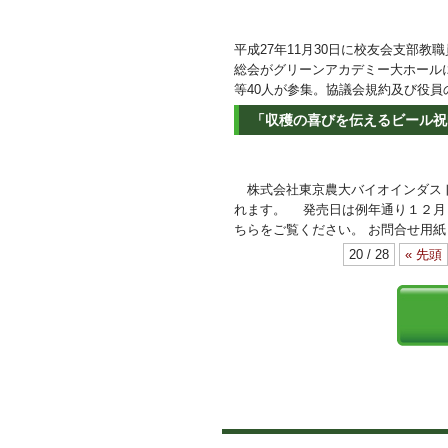
平成27年11月30日に校友会支部
総会がグリーンアカデミー大ホール
等40人が参集。協議会規約及び役
「収穫の喜びを伝えるビール祝I
株式会社東京農大バイオインダストリ
れます。 発売日は例年通り１２月
ちらをご覧ください。 お問合せ用紙
20 / 28
« 先頭