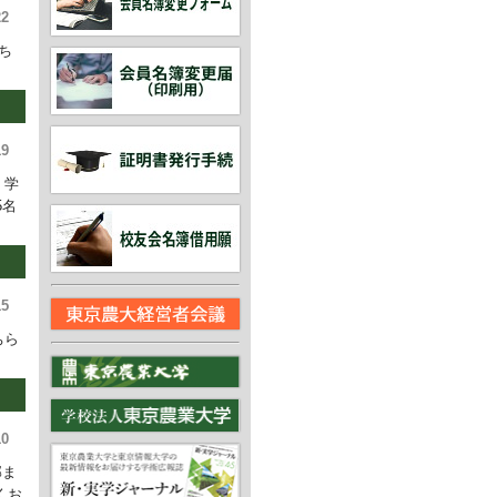
22
ち
19
、学
5名
15
ちら
10
部ま
くお