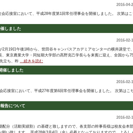
2016-04-
ら校友会応接室において、平成28年度第1回常任理事会を開催しました。 次第はこ
開催しました
2016-02-
2月19日午後1時から、世田谷キャンパスアカデミアセンターの横井講堂で
長、東京農業大学・同短期大学部の髙野克己学長らを来賓に迎え、全国から7
に先立ち、昨
…続きを読む
を開催しました
2016-02-
校友会応接室において、平成27年度第6回常任理事会を開催しました。 次第はこ
況報告について
2016-02-
期配分（活動実績割）の基礎と致しますので、各支部の幹事長様は校友会本
願い致します。 平成28年3月4日（金）必着となっておりますので、よろし