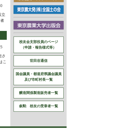
30
設立
補者
校友会支部役員のページ
25
（申請・報告様式等）
売さ
世田谷通信
はこ
国会議員・都道府県議会議員
及び市町村長一覧
醸造関係製造販売者一覧
叙勲 校友の受章者一覧