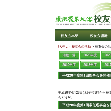
HOME
>
校友会の活動
> 校友会の
活動一覧
2026年度
20
2019年度
2018年度
20
平成28年度第1回監事会を開催
平成28年4月28日(木)午後3時か
らどうぞ。
平成28年度第1回常任理事会