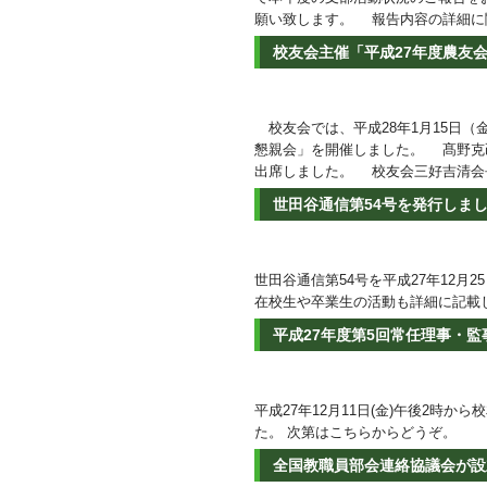
願い致します。 報告内容の詳細
校友会主催「平成27年度農友
校友会では、平成28年1月15日（
懇親会」を開催しました。 髙野克己
出席しました。 校友会三好吉清
世田谷通信第54号を発行しま
世田谷通信第54号を平成27年12
在校生や卒業生の活動も詳細に記載しておりますの
平成27年度第5回常任理事・
平成27年12月11日(金)午後2時
た。 次第はこちらからどうぞ。
全国教職員部会連絡協議会が設