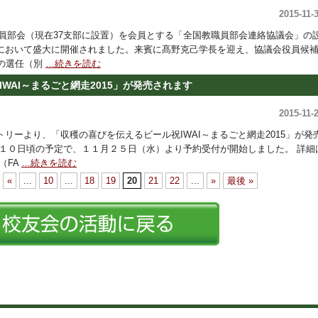
2015-11-
教職員部会（現在37支部に設置）を会員とする「全国教職員部会連絡協議会」の
において盛大に開催されました。来賓に髙野克己学長を迎え、協議会役員候
員の選任（別
…続きを読む
WAI～まるごと網走2015」が発売されます
2015-11-
ーより、「収穫の喜びを伝えるビール祝IWAI～まるごと網走2015」が発
１０日頃の予定で、１１月２５日（水）より予約受付が開始しました。 詳細
（FA
…続きを読む
«
...
10
...
18
19
20
21
22
...
»
最後 »