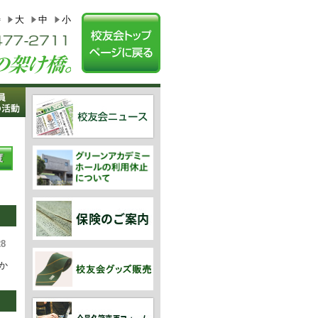
特
大
中
小
度
28
か