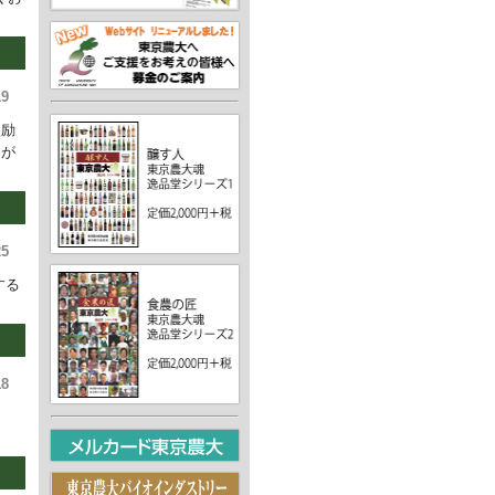
19
激励
名が
25
する
18
し