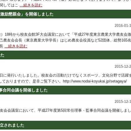
に関してはこ
…続きを読む
会激励懇親会」を開催しました
2016-01-
金）18時から校友会館3F大会議室において「平成27年度東京農業大学農友会
農友会会長（東京農業大学学長）はじめ農友会役員など52団体、総勢165
会長
…続きを読む
した
2015-12-
月25日に発行いたしました。校友会の活動だけでなくスポーツ、文化分野で活躍
で、是非ご覧下さい。http://www.nodai-koyukai.jp/setagaya/
監事合同会議を開催しました
2015-12-
から校友会会議室において、平成27年度第5回常任理事・監事合同会議を開催しま
立されました