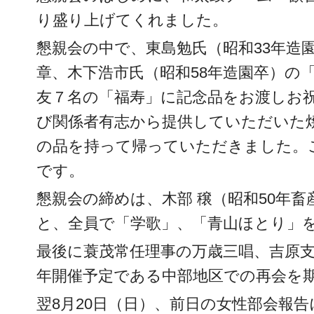
り盛り上げてくれました。
懇親会の中で、東島勉氏（昭和33年造
章、木下浩市氏（昭和58年造園卒）の
友７名の「福寿」に記念品をお渡しお
び関係者有志から提供していただいた
の品を持って帰っていただきました。
です。
懇親会の締めは、木部 穣（昭和50年
と、全員で「学歌」、「青山ほとり」
最後に蓑茂常任理事の万歳三唱、吉原
年開催予定である中部地区での再会を
翌8月20日（日）、前日の女性部会報