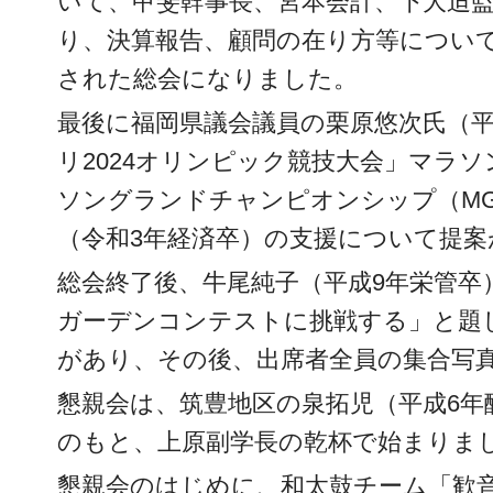
いて、甲斐幹事長、宮本会計、下大迫
り、決算報告、顧問の在り方等につい
された総会になりました。
最後に福岡県議会議員の栗原悠次氏（平
リ2024オリンピック競技大会」マラ
ソングランドチャンピオンシップ（M
（令和3年経済卒）の支援について提
総会終了後、牛尾純子（平成9年栄管卒
ガーデンコンテストに挑戦する」と題
があり、その後、出席者全員の集合写
懇親会は、筑豊地区の泉拓児（平成6年
のもと、上原副学長の乾杯で始まりま
懇親会のはじめに、和太鼓チーム「歓