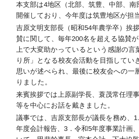
本支部は4地区（北部、筑豊、中部、南
開催しており、今年度は筑豊地区が担
吉原文明支部長（昭和54年農学卒）挨拶
賛に関して、毎年200名を超える協賛
上で大変助かっているという感謝の言
り所」となる校友会活動を目指してい
思いが述べられ、最後に校友会への一
りました。
来賓挨拶では上原副学長、蓑茂常任理
等を中心にお話を戴きました。
議事では、吉原支部長が議長を務め、1.
年度会計報告、3．令和5年度事業計画、