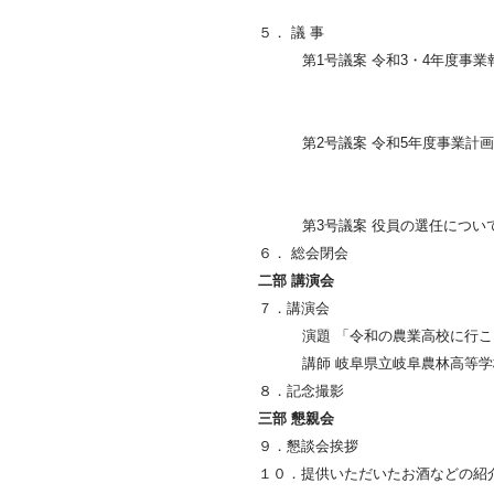
５． 議 事
第1号議案 令和3・4年度事
第2号議案 令和5年度事業計
第3号議案 役員の選任について
６． 総会閉会
二部 講演会
７．講演会
演題 「令和の農業高校に行こ
講師 岐阜県立岐阜農林高等学校
８．記念撮影
三部 懇親会
９．懇談会挨拶
１０．提供いただいたお酒などの紹