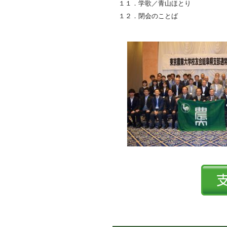
１１．学歌／青山ほとり
１２．閉会のことば