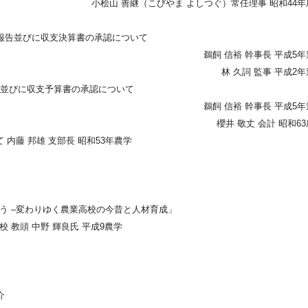
小桧山 善継（こびやま よしつぐ）常任理事 昭和44年
業報告並びに収支決算書の承認について
鵜飼 信裕 幹事長 平成5
林 久詞 監事 平成2
画並びに収支予算書の承認について
鵜飼 信裕 幹事長 平成5
櫻井 敬丈 会計 昭和6
 内藤 邦雄 支部長 昭和53年農学
う –変わりゆく農業高校の今昔と人材育成」
 教頭 中野 輝良氏 平成9農学
介