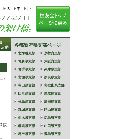
特
大
中
小
各都道府県支部ページ
北海道支部
京都府支部
青森県支部
大阪府支部
岩手県支部
兵庫県支部
宮城県支部
奈良県支部
（土）
秋田県支部
和歌山県支部
山形県支部
鳥取県支部
福島県支部
島根県支部
茨城県支部
岡山県支部
栃木県支部
広島県支部
科院
群馬県支部
山口県支部
埼玉県支部
徳島県支部