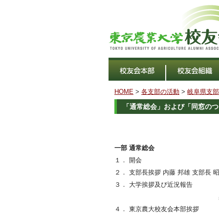
HOME
>
各支部の活動
>
岐阜県支部
「通常総会」および「同窓のつ
一部 通常総会
１． 開会
２． 支部長挨拶 内藤 邦雄 支部長 
３． 大学挨拶及び近況報告
４． 東京農大校友会本部挨拶