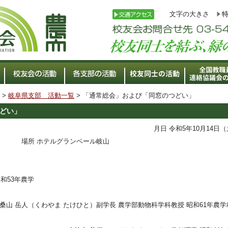
文字の大きさ
>
岐阜県支部 活動一覧
> 「通常総会」および「同窓のつどい」
どい」
月日 令和5年10月14日
場所 ホテルグランベール岐山
昭和53年農学
桑山 岳人（くわやま たけひと）副学長 農学部動物科学科教授 昭和61年農学