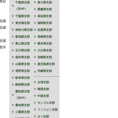
農経
千葉県支部
香川県支部
（旧HP）
愛媛県支部
千葉県支部
高知県支部
年造園
東京都支部
福岡県支部
年造園
神奈川県支部
佐賀県支部
新潟県支部
長崎県支部
年造園
富山県支部
熊本県支部
3農学
石川県支部
大分県支部
福井県支部
宮崎県支部
山梨県支部
鹿児島県支部
長野県支部
沖縄県支部
岐阜県支部
台湾支部
静岡県支部
韓国支部
愛知県支部
中国支部
（旧HP）
モンゴル支部
愛知県支部
フィリピン支部
三重県支部
タイ支部