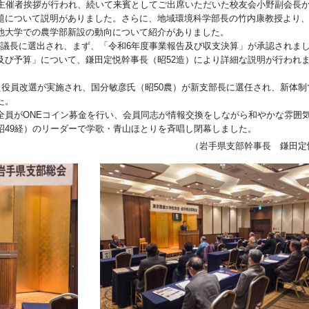
の主催者挨拶が行われ、続いて来賓としてご出席いただいた校友会小野副会長
題について説明がありました。さらに、地域環境科学部長の竹内康教授より
他大学での農学部新設の動向について紹介がありました。
が議長に選出され、まず、「令和6年度事業報告及び収支決算」が承認されま
及び予算」について、鎌田定悦幹事長（昭52造）により詳細な説明が行われ
た役員改選が実施され、国分敏彦氏（昭50農）が新支部長に選任され、新体制
た。
全員がONEコイン募金を行い、会員同志が情報交換をしながら和やかな雰囲
昭49経）のリーダーで学歌・青山ほとりを斉唱し閉幕しました。
（岩手県支部幹事長 鎌田定