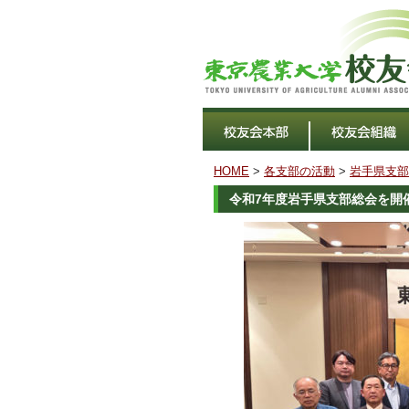
HOME
>
各支部の活動
>
岩手県支部
令和7年度岩手県支部総会を開