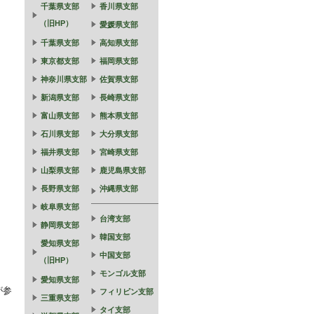
千葉県支部
香川県支部
（旧HP）
愛媛県支部
千葉県支部
高知県支部
東京都支部
福岡県支部
神奈川県支部
佐賀県支部
新潟県支部
長崎県支部
富山県支部
熊本県支部
石川県支部
大分県支部
福井県支部
宮崎県支部
山梨県支部
鹿児島県支部
長野県支部
沖縄県支部
岐阜県支部
台湾支部
静岡県支部
韓国支部
愛知県支部
中国支部
（旧HP）
モンゴル支部
愛知県支部
が参
フィリピン支部
三重県支部
タイ支部