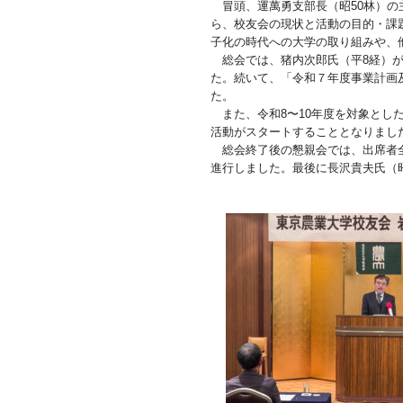
冒頭、運萬勇支部長（昭50林）
ら、校友会の現状と活動の目的・課
子化の時代への大学の取り組みや、
総会では、猪内次郎氏（平8経）
た。続いて、「令和７年度事業計画
た。
また、令和8〜10年度を対象とし
活動がスタートすることとなりまし
総会終了後の懇親会では、出席者
進行しました。最後に長沢貴夫氏（