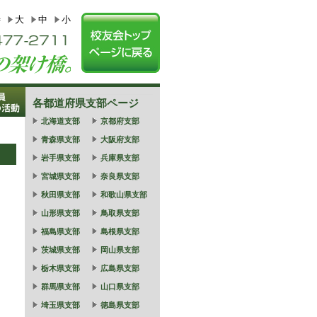
特
大
中
小
各都道府県支部ページ
北海道支部
京都府支部
青森県支部
大阪府支部
岩手県支部
兵庫県支部
宮城県支部
奈良県支部
秋田県支部
和歌山県支部
山形県支部
鳥取県支部
福島県支部
島根県支部
茨城県支部
岡山県支部
栃木県支部
広島県支部
群馬県支部
山口県支部
埼玉県支部
徳島県支部