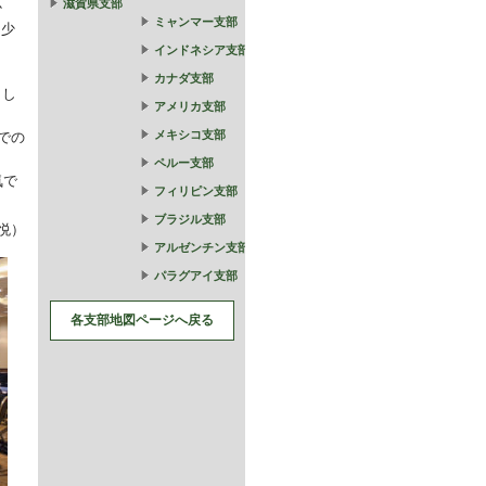
滋賀県支部
か
ミャンマー支部
、少
インドネシア支部
し
カナダ支部
まし
アメリカ支部
メキシコ支部
での
ペルー支部
気で
フィリピン支部
ブラジル支部
悦）
アルゼンチン支部
パラグアイ支部
各支部地図ページへ戻る