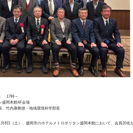
） 17時～
盛岡本館4F会場
長、竹内康教授・地域環境科学部長
1月8日（土）、盛岡市のホテルメトロポリタン盛岡本館において、会員20名