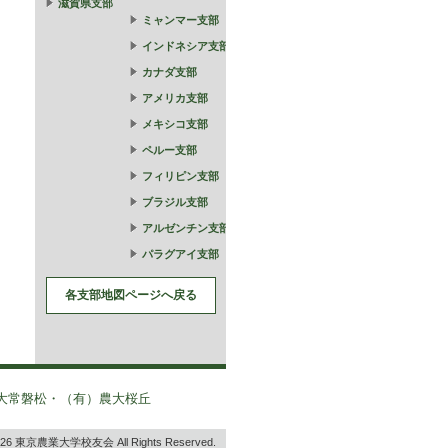
滋賀県支部
ミャンマー支部
インドネシア支部
カナダ支部
アメリカ支部
メキシコ支部
ペルー支部
フィリピン支部
ブラジル支部
アルゼンチン支部
パラグアイ支部
各支部地図ページへ戻る
大常磐松・（有）農大桜丘
2026 東京農業大学校友会 All Rights Reserved.