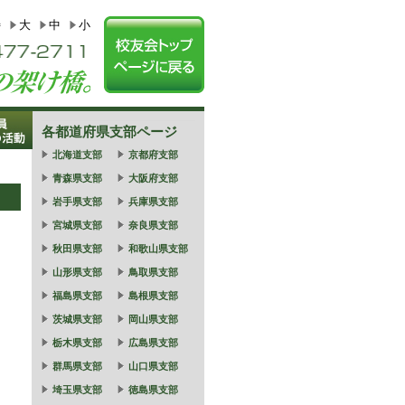
特
大
中
小
各都道府県支部ページ
北海道支部
京都府支部
青森県支部
大阪府支部
岩手県支部
兵庫県支部
宮城県支部
奈良県支部
秋田県支部
和歌山県支部
山形県支部
鳥取県支部
福島県支部
島根県支部
茨城県支部
岡山県支部
栃木県支部
広島県支部
群馬県支部
山口県支部
埼玉県支部
徳島県支部