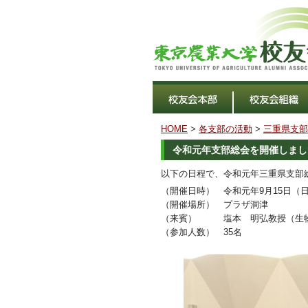
HOME
>
各支部の活動
>
三重県支部
令和元年支部総会を開催しまし
以下の日程で、令和元年三重県支部
（開催日時） 令和元年9月15日（
（開催場所） プラザ洞津
（来賓） 塩本 明弘教授（生物
（参加人数） 35名