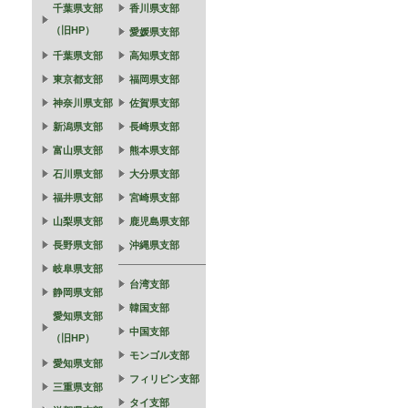
千葉県支部
香川県支部
（旧HP）
愛媛県支部
千葉県支部
高知県支部
東京都支部
福岡県支部
神奈川県支部
佐賀県支部
新潟県支部
長崎県支部
富山県支部
熊本県支部
石川県支部
大分県支部
福井県支部
宮崎県支部
山梨県支部
鹿児島県支部
長野県支部
沖縄県支部
岐阜県支部
台湾支部
静岡県支部
韓国支部
愛知県支部
中国支部
（旧HP）
モンゴル支部
愛知県支部
フィリピン支部
三重県支部
タイ支部