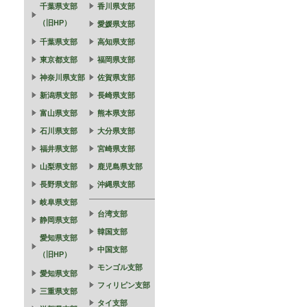
千葉県支部
香川県支部
（旧HP）
愛媛県支部
千葉県支部
高知県支部
東京都支部
福岡県支部
神奈川県支部
佐賀県支部
新潟県支部
長崎県支部
富山県支部
熊本県支部
石川県支部
大分県支部
福井県支部
宮崎県支部
山梨県支部
鹿児島県支部
長野県支部
沖縄県支部
岐阜県支部
台湾支部
静岡県支部
韓国支部
愛知県支部
中国支部
（旧HP）
モンゴル支部
愛知県支部
フィリピン支部
三重県支部
タイ支部