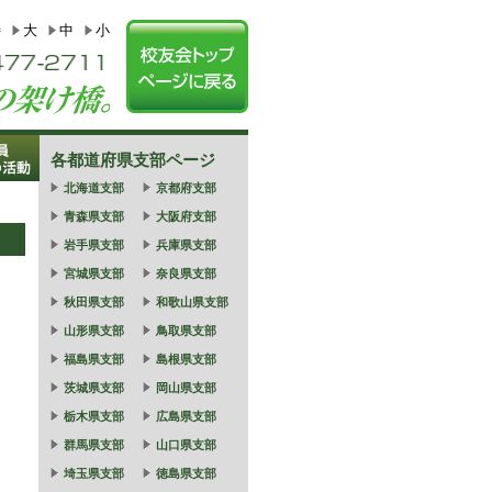
特
大
中
小
各都道府県支部ページ
北海道支部
京都府支部
青森県支部
大阪府支部
岩手県支部
兵庫県支部
宮城県支部
奈良県支部
秋田県支部
和歌山県支部
山形県支部
鳥取県支部
福島県支部
島根県支部
茨城県支部
岡山県支部
栃木県支部
広島県支部
群馬県支部
山口県支部
埼玉県支部
徳島県支部