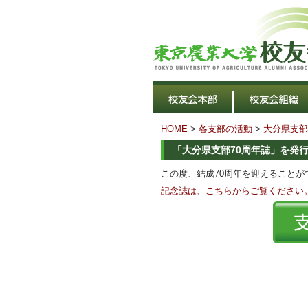
HOME
>
各支部の活動
>
大分県支部
「大分県支部70周年誌」を発
この度、結成70周年を迎えることが
記念誌は、こちらからご覧ください