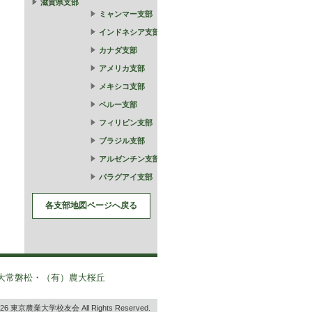
滋賀県支部
ミャンマー支部
インドネシア支部
カナダ支部
アメリカ支部
メキシコ支部
ペルー支部
フィリピン支部
ブラジル支部
アルゼンチン支部
パラグアイ支部
各支部地図ページへ戻る
大常磐松・（有）農大桜丘
2026 東京農業大学校友会 All Rights Reserved.