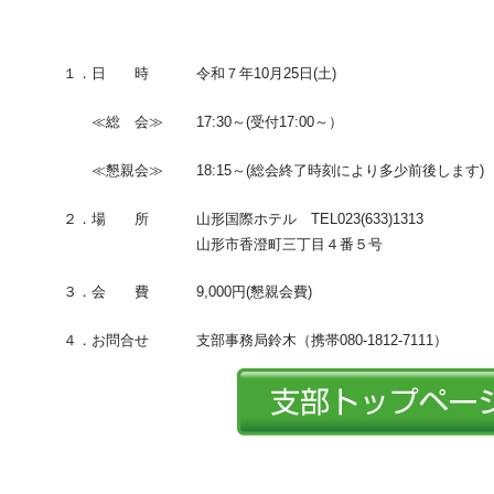
１．日 時
令和７年10月25日(土)
≪総 会≫
17:30～(受付17:00～）
≪懇親会≫
18:15～(総会終了時刻により多少前後します)
２．場 所
山形国際ホテル TEL023(633)1313
山形市香澄町三丁目４番５号
３．会 費
9,000円(懇親会費)
４．お問合せ
支部事務局鈴木（携帯080-1812-7111）