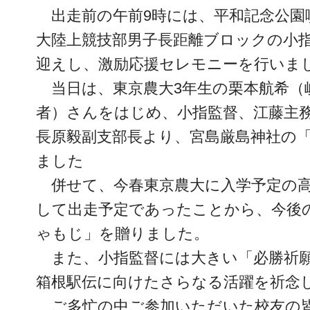
出走前の午前9時には、平和記念公園
大陸上競技部男子長距離ブロックの小
迎えし、激励応援セレモニーを行いま
当日は、東京農大3年生の栗本航希（
者）さんをはじめ、小指監督、江藤主
長原毅副支部長より、宮島厳島神社の
ました
併せて、今春東京農大に入学予定の高
して出走予定であったことから、今後
ゃもじ」を贈りました。
また、小指監督には大きい「必勝祈
箱根駅伝に向けたさらなる活躍を祈念
ご多忙の中ご参加いただいた校友の