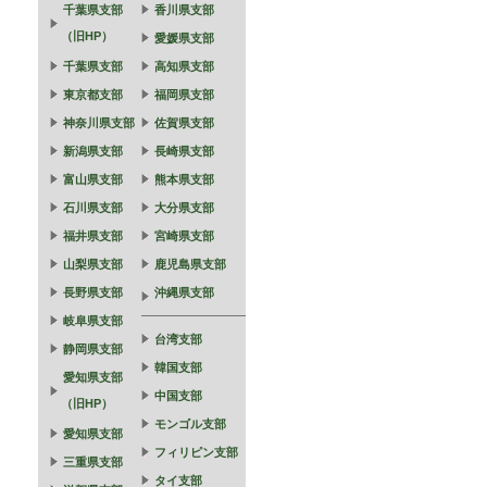
千葉県支部
香川県支部
（旧HP）
愛媛県支部
千葉県支部
高知県支部
東京都支部
福岡県支部
神奈川県支部
佐賀県支部
新潟県支部
長崎県支部
富山県支部
熊本県支部
石川県支部
大分県支部
福井県支部
宮崎県支部
山梨県支部
鹿児島県支部
長野県支部
沖縄県支部
岐阜県支部
台湾支部
静岡県支部
韓国支部
愛知県支部
中国支部
（旧HP）
モンゴル支部
愛知県支部
フィリピン支部
三重県支部
タイ支部