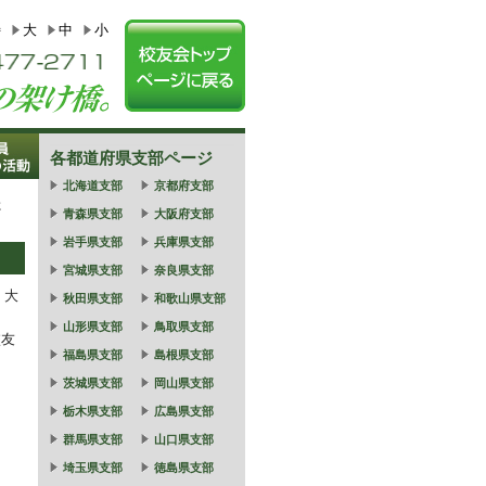
特
大
中
小
各都道府県支部ページ
北海道支部
京都府支部
た
青森県支部
大阪府支部
岩手県支部
兵庫県支部
宮城県支部
奈良県支部
。大
秋田県支部
和歌山県支部
山形県支部
鳥取県支部
校友
福島県支部
島根県支部
茨城県支部
岡山県支部
栃木県支部
広島県支部
群馬県支部
山口県支部
埼玉県支部
徳島県支部