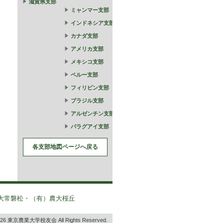
滋賀県支部
ミャンマー支部
インドネシア支部
カナダ支部
アメリカ支部
メキシコ支部
ペルー支部
フィリピン支部
ブラジル支部
アルゼンチン支部
パラグアイ支部
各支部地図ページへ戻る
大常磐松・（有）農大桜丘
2026 東京農業大学校友会 All Rights Reserved.