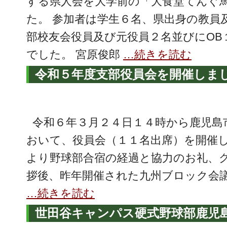
する県人会を大学前の「大食堂てんぐ
た。 参加者は学生６名、県出身の教員
部校友会役員及び元役員２名並びにOB
でした。 宮原俊郎
…続きを読む
令和５年度支部役員会を開催しま
令和６年３月２４日１４時から鹿児島
おいて、役員会（１１名出席）を開催し
より野球部合宿の経過と協力のお礼、グ
拶後、昨年開催された九州ブロック会
…続きを読む
世田谷キャンパス硬式野球部鹿児